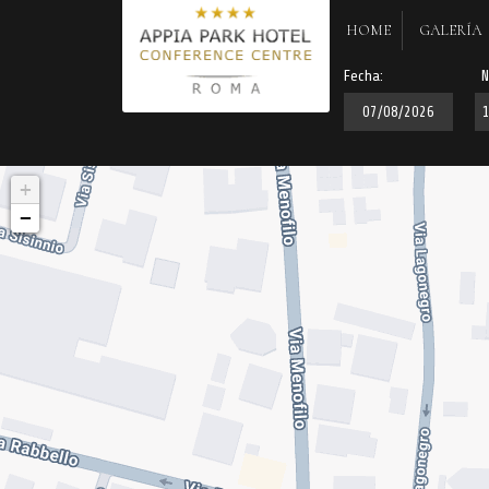
HOME
GALERÍA
Fecha:
N
+
−