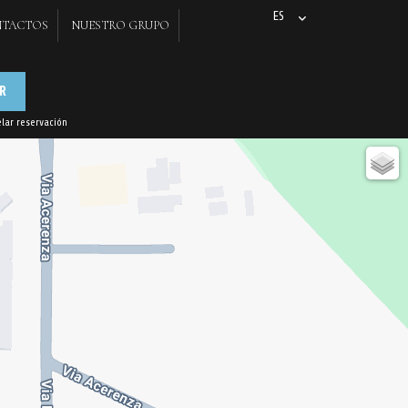
ES
NTACTOS
NUESTRO GRUPO
IT
EN
FR
R
DE
lar reservación