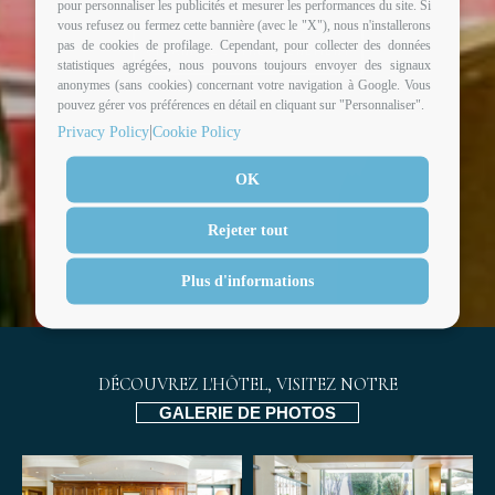
pour personnaliser les publicités et mesurer les performances du site. Si
vous refusez ou fermez cette bannière (avec le "X"), nous n'installerons
pas de cookies de profilage. Cependant, pour collecter des données
ORGANISEZ VOTRE ÉVÉNEMENT
statistiques agrégées, nous pouvons toujours envoyer des signaux
anonymes (sans cookies) concernant votre navigation à Google. Vous
pouvez gérer vos préférences en détail en cliquant sur "Personnaliser".
|
Privacy Policy
Cookie Policy
OK
Rejeter tout
Plus d'informations
DÉCOUVREZ L'HÔTEL, VISITEZ NOTRE
GALERIE DE PHOTOS