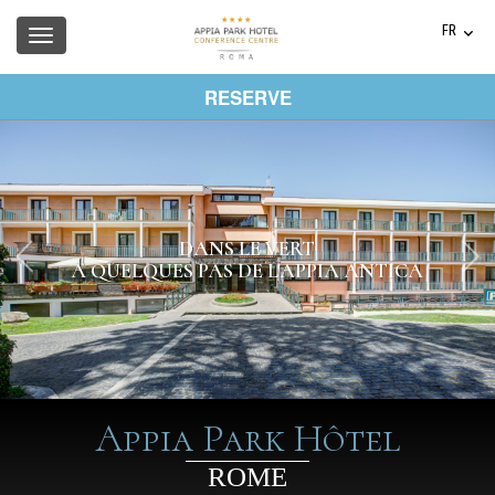
FR
IT
EN
RESERVE
DE
ES
DANS LE VERT
À QUELQUES PAS DE L'APPIA ANTICA
Appia Park Hôtel
ROME