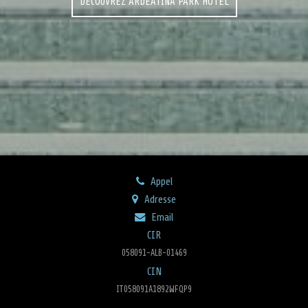
DÉCOUVREZ ARDEATINA PARK HOTEL
Appel
Adresse
Email
CIR
058091-ALB-01469
CIN
IT058091A1892WFQP9