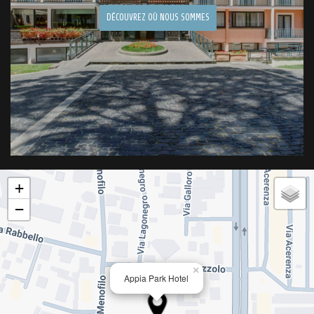
DÉCOUVREZ OÙ NOUS SOMMES
+
−
×
Appia Park Hotel