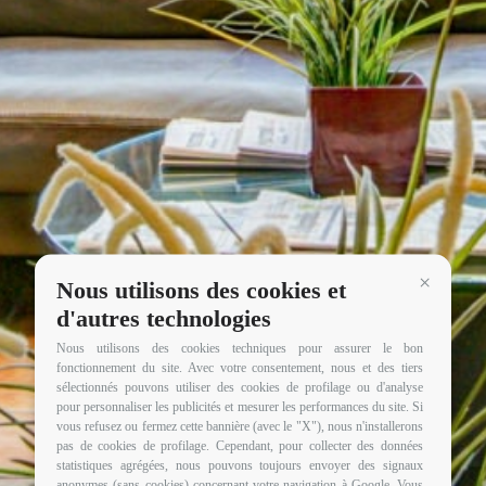
Nous utilisons des cookies et
Continua 
d'autres technologies
Nous utilisons des cookies techniques pour assurer le bon
fonctionnement du site. Avec votre consentement, nous et des tiers
sélectionnés pouvons utiliser des cookies de profilage ou d'analyse
pour personnaliser les publicités et mesurer les performances du site. Si
vous refusez ou fermez cette bannière (avec le "X"), nous n'installerons
pas de cookies de profilage. Cependant, pour collecter des données
statistiques agrégées, nous pouvons toujours envoyer des signaux
anonymes (sans cookies) concernant votre navigation à Google. Vous