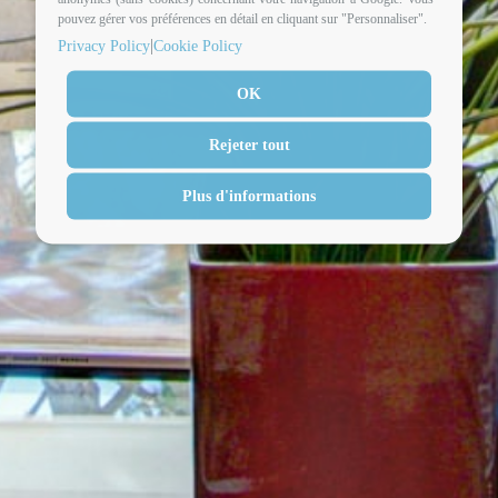
pouvez gérer vos préférences en détail en cliquant sur "Personnaliser".
|
Privacy Policy
Cookie Policy
OK
Rejeter tout
Plus d'informations